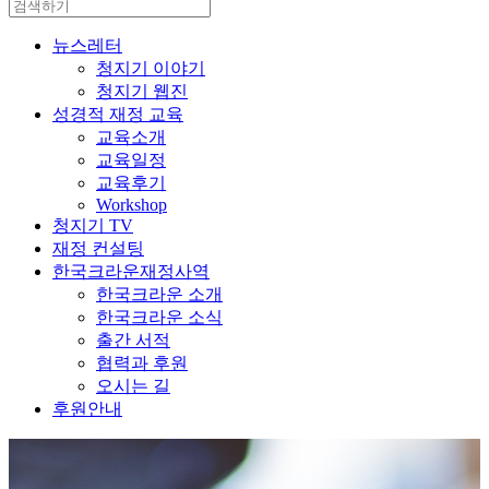
뉴스레터
청지기 이야기
청지기 웹진
성경적 재정 교육
교육소개
교육일정
교육후기
Workshop
청지기 TV
재정 컨설팅
한국크라운재정사역
한국크라운 소개
한국크라운 소식
출간 서적
협력과 후원
오시는 길
후원안내