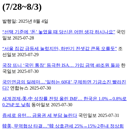
(7/28~8/3)
발행일: 2025년 8월 4일
“선택 기준에 ‘돈’ 놓였을 때 당신은 어떤 생각 하시나요”
국민
일보 2025-07-28
“서울 집값 급등세 눌렀지만, 하반기 전셋값 큰폭 오를듯”
조
선일보 2025-07-29
국장 뜨니 ‘국민 통장’ 등극한 ISA… 가입 금액 40조원 돌파
한
국일보 2025-07-30
국민연금의 딜레마…’일하는 60대’ 구제하면 기금소진 빨라진
다?
연합뉴스 2025-07-30
세계경제-美-中 성장률 전망 올린 IMF… 한국은 1.0%→0.8%로
0.2%P 또 낮춰
동아일보 2025-07-30
증세로 유턴… 금융권 세 부담 늘린다
국민일보 2025-07-31
韓美, 무역협상 타결…”韓 상호관세 25%→15%·2주내 정상회