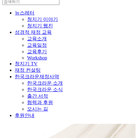
뉴스레터
청지기 이야기
청지기 웹진
성경적 재정 교육
교육소개
교육일정
교육후기
Workshop
청지기 TV
재정 컨설팅
한국크라운재정사역
한국크라운 소개
한국크라운 소식
출간 서적
협력과 후원
오시는 길
후원안내