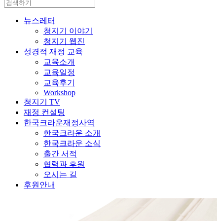
뉴스레터
청지기 이야기
청지기 웹진
성경적 재정 교육
교육소개
교육일정
교육후기
Workshop
청지기 TV
재정 컨설팅
한국크라운재정사역
한국크라운 소개
한국크라운 소식
출간 서적
협력과 후원
오시는 길
후원안내