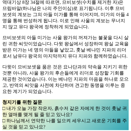
역대기상 8장 34절에 따르면, 므비보셋(수치를 제거한 자)은
므립바알(하나님은 나의 주인이심)로 표기됩니다. 이후 므비
보셋의 계보는 그의 아들 미가를 통해 이어지며, 미가의 아들 4
명을 통해 번성하게 됩니다. 이로 인해 사울의 계보는 무너지
지 않고 유다 왕국에 정착하게 되었습니다.
므비보셋의 아들 미가는 사울 왕가의 꺼져가는 불꽃을 다시 살
린 귀한 씨앗이었습니다. 다윗 왕실에서 성장하며 왕실 교육을
받은 미가는 네 명의 아들을 낳았고, 훗날 베냐민 지파의 리더
로서 남유다 왕국의 마지막까지 유다 지파와 함께하였습니다.
다윗이 므비보셋을 품은 것은 요나단과의 약속을 지키기 위한
것뿐 아니라, 사울 왕가의 후손들에게 리더로 성장할 기회를
제공한 것이었습니다. 이는 베냐민 지파의 마음을 하나로 모으
고, 반역의 씨앗을 사전에 차단하며 견고한 동맹을 이루는 중
요한 계기가 되었습니다.
청지기를 위한 질문
□ 내가 오늘 가장 작은자, 흙수저 같은 자에게 한 것이 훗날 귀
한 열매를 맺게 될 줄 믿고 있나요?
□ 하나님께서 연약한 나를 일으켜 세우시고 새로운 기회를 주
실 것을 믿고 있나요?