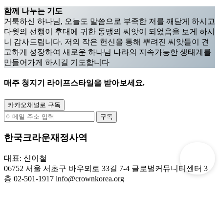
함께 나누는 기도
거룩하신 하나님, 오늘도 말씀으로 부족한 저를 깨닫게 하시고
다윗의 선행이 후대에 귀한 동맹의 씨앗이 되었음을 보게 하시
니 감사드립니다. 저의 작은 헌신을 통해 뿌려진 씨앗들이 견
고하게 성장하여 새로운 하나님 나라의 지속가능한 생태계를
만들어가게 하시길 기도합니다
매주
청지기 라이프스타일
을 받아보세요.
카카오채널로 구독
구독
한국크라운재정사역
대표: 신이철
후원
06752 서울 서초구 바우뫼로 33길 7-4 글로벌커뮤니티센터 3
층
02-501-1917
info@crownkorea.org
© 한국크라운재정사역. All Rights Reserved.