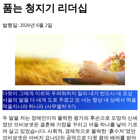
품는 청지기 리더십
발행일: 2026년 6월 2일
다윗이 그에게 이르되 두려워하지 말라 내가 반드시 네 조상
사울의 밭을 다 네게 도로 주겠고 또 너는 항상 내 상에서 떡을
먹을지니라 하니라 (사무엘하 9:7)
두 발을 저는 장애인이자 몰락한 왕가의 후손으로 도망자 신세
였던 므비보셋은 결혼해 가정을 꾸리고 아들 하나를 낳아 기르
며 살고 있었습니다. 사회적, 경제적으로 몰락한 ‘흙수저’였던
므비보셋은 아버지 요나단의 공덕으로 다윗 왕의 배려를 받아