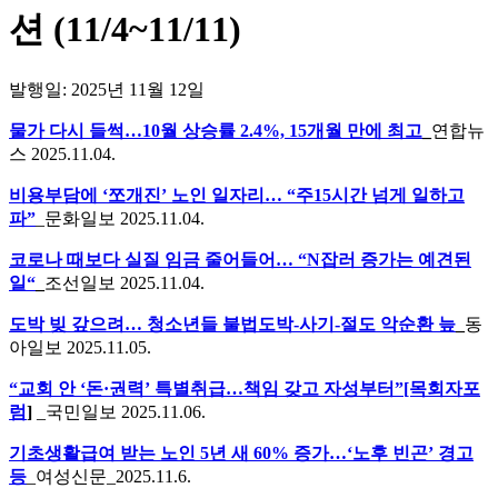
션 (11/4~11/11)
발행일: 2025년 11월 12일
물가 다시 들썩…10월 상승률 2.4%, 15개월 만에 최고
_
연합뉴
스 2025.11.04.
비용부담에 ‘쪼개진’ 노인 일자리… “주15시간 넘게 일하고
파”
_문화일보 2025.11.04.
코로나 때보다 실질 임금 줄어들어… “N잡러 증가는 예견된
일“
_
조선일보 2025.11.04.
도박 빚 갚으려… 청소년들 불법도박-사기-절도 악순환 늪
_
동
아일보 2025.11.05.
“교회 안 ‘돈·권력’ 특별취급…책임 갖고 자성부터”[목회자포
럼
]
_국민일보 2025.11.06.
기초생활급여 받는 노인 5년 새 60% 증가…‘노후 빈곤’ 경고
등
_여성신문_2025.11.6.