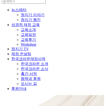
뉴스레터
청지기 이야기
청지기 웹진
성경적 재정 교육
교육소개
교육일정
교육후기
Workshop
청지기 TV
재정 컨설팅
한국크라운재정사역
한국크라운 소개
한국크라운 소식
출간 서적
협력과 후원
오시는 길
후원안내