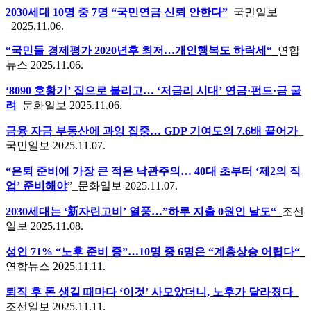
2030세대 10명 중 7명 “국민연금 신뢰 안한다”
_국민일보
_2025.11.06.
“국민들 경제평가 2020년후 최저…개인행복도 하락세“
_
연합
뉴스 2025.11.06.
‘8090 호황기’ 집으로 불리고… ‘저금리 시대’ 연금·펀드·금 굴
려
_문화일보 2025.11.06.
금융 자금 부동산에 과잉 집중… GDP 기여도의 7.6배 끌어가
_
국민일보 2025.11.07.
“은퇴 준비에 가장 큰 적은 낙관주의… 40대 초부터 ‘제2의 직
업’ 준비해야
”_문화일보 2025.11.07.
2030세대는 ‘新자린고비’ 열풍…”하루 지출 0원인 날도“
_
조선
일보 2025.11.08.
성인 71% “노후 준비 중”…10명 중 6명은 “계층상승 어렵다“
_
연합뉴스 2025.11.11.
퇴직 후 돈 생길 때마다 ‘이것’ 사모았더니, 노후가 달라졌다
_
조선일보 2025.11.11.